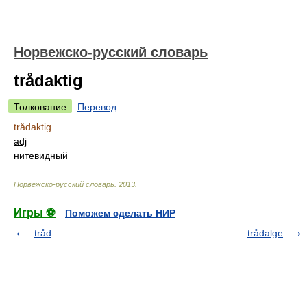
Норвежско-русский словарь
trådaktig
Толкование
Перевод
trådaktig
adj
нитевидный
Норвежско-русский словарь
.
2013
.
Игры ⚽
Поможем сделать НИР
tråd
trådalge